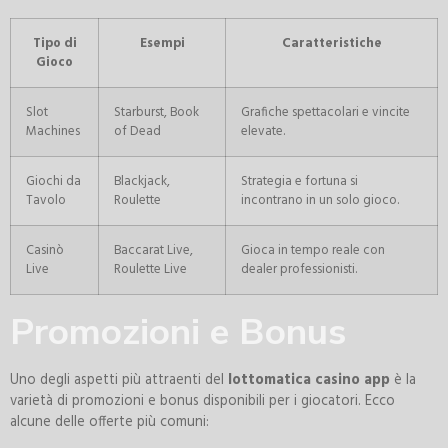
Tipo di
Esempi
Caratteristiche
Gioco
Slot
Starburst, Book
Grafiche spettacolari e vincite
Machines
of Dead
elevate.
Giochi da
Blackjack,
Strategia e fortuna si
Tavolo
Roulette
incontrano in un solo gioco.
Casinò
Baccarat Live,
Gioca in tempo reale con
Live
Roulette Live
dealer professionisti.
Promozioni e Bonus
Uno degli aspetti più attraenti del
lottomatica casino app
è la
varietà di promozioni e bonus disponibili per i giocatori. Ecco
alcune delle offerte più comuni: