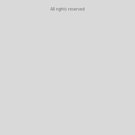
About Us
All rights reserved