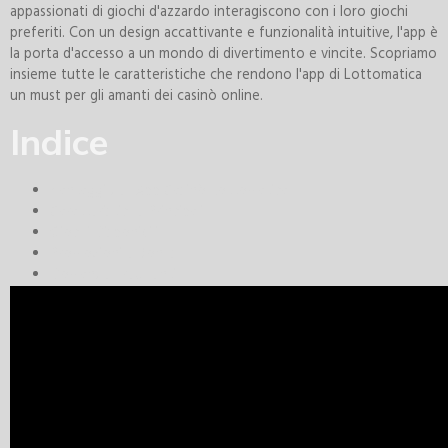
appassionati di giochi d'azzardo interagiscono con i loro giochi
preferiti. Con un design accattivante e funzionalità intuitive, l'app è
la porta d'accesso a un mondo di divertimento e vincite. Scopriamo
insieme tutte le caratteristiche che rendono l'app di Lottomatica
un must per gli amanti dei casinò online.
Indice
Vantaggi dell'App Casinò Lottomatica
Caratteristiche Principali
Giochi Disponibili
Promozioni e Bonus
Domande Frequenti