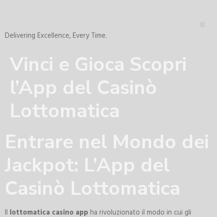
AZServices
Delivering Excellence, Every Time.
Vinci e Gioca Scopri
l’App del Casinò
Lottomatica
Entrare nel Mondo dei
Jackpot: L’App del
Casinò Lottomatica
Il
lottomatica casino app
ha rivoluzionato il modo in cui gli