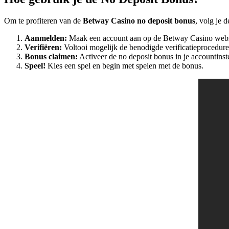
Om te profiteren van de
Betway Casino no deposit bonus
, volg je 
Aanmelden:
Maak een account aan op de Betway Casino webs
Verifiëren:
Voltooi mogelijk de benodigde verificatieprocedure
Bonus claimen:
Activeer de no deposit bonus in je accountinst
Speel!
Kies een spel en begin met spelen met de bonus.