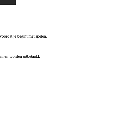
oordat je begint met spelen.
unnen worden uitbetaald.