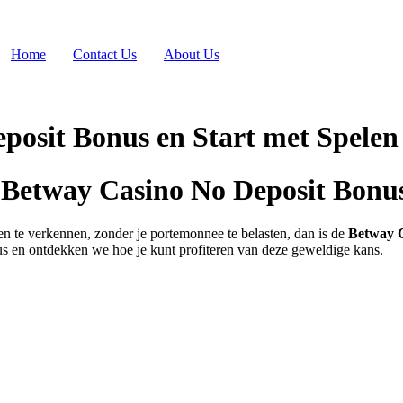
Home
Contact Us
About Us
posit Bonus en Start met Spelen
e Betway Casino No Deposit Bonu
n te verkennen, zonder je portemonnee te belasten, dan is de
Betway C
s en ontdekken we hoe je kunt profiteren van deze geweldige kans.