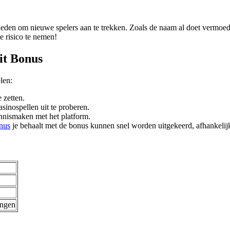
ieden om nieuwe spelers aan te trekken. Zoals de naam al doet vermoed
e risico te nemen!
it Bonus
len:
 zetten.
sinospellen uit te proberen.
ennismaken met het platform.
nus
je behaalt met de bonus kunnen snel worden uitgekeerd, afhankeli
ingen