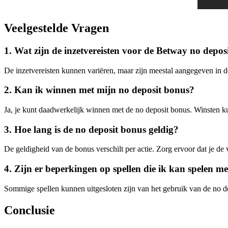
Veelgestelde Vragen
1. Wat zijn de inzetvereisten voor de Betway no depos
De inzetvereisten kunnen variëren, maar zijn meestal aangegeven in d
2. Kan ik winnen met mijn no deposit bonus?
Ja, je kunt daadwerkelijk winnen met de no deposit bonus. Winsten k
3. Hoe lang is de no deposit bonus geldig?
De geldigheid van de bonus verschilt per actie. Zorg ervoor dat je d
4. Zijn er beperkingen op spellen die ik kan spelen m
Sommige spellen kunnen uitgesloten zijn van het gebruik van de no d
Conclusie