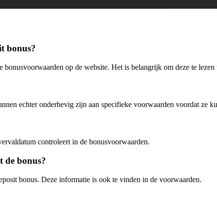
it bonus?
e bonusvoorwaarden op de website. Het is belangrijk om deze te lezen v
unnen echter onderhevig zijn aan specifieke voorwaarden voordat ze k
e vervaldatum controleert in de bonusvoorwaarden.
et de bonus?
eposit bonus. Deze informatie is ook te vinden in de voorwaarden.