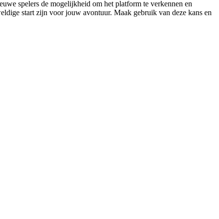
 nieuwe spelers de mogelijkheid om het platform te verkennen en
eldige start zijn voor jouw avontuur. Maak gebruik van deze kans en