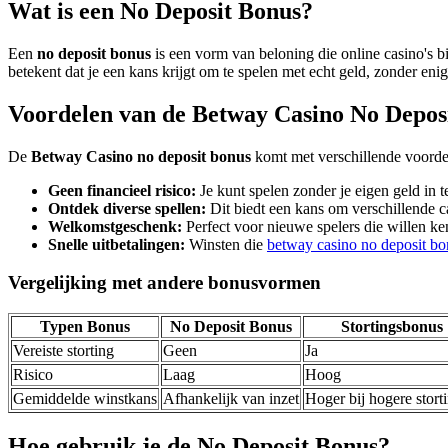
Wat is een No Deposit Bonus?
Een
no deposit bonus
is een vorm van beloning die online casino's b
betekent dat je een kans krijgt om te spelen met echt geld, zonder enig
Voordelen van de Betway Casino No Depos
De
Betway Casino no deposit bonus
komt met verschillende voorde
Geen financieel risico:
Je kunt spelen zonder je eigen geld in te
Ontdek diverse spellen:
Dit biedt een kans om verschillende ca
Welkomstgeschenk:
Perfect voor nieuwe spelers die willen k
Snelle uitbetalingen:
Winsten die
betway casino no deposit bo
Vergelijking met andere bonusvormen
Typen Bonus
No Deposit Bonus
Stortingsbonus
Vereiste storting
Geen
Ja
Risico
Laag
Hoog
Gemiddelde winstkans
Afhankelijk van inzet
Hoger bij hogere stort
Hoe gebruik je de No Deposit Bonus?