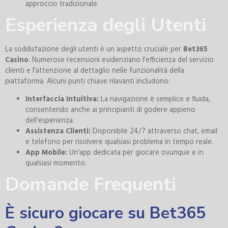
approccio tradizionale.
Esperienza degli Utenti
La soddisfazione degli utenti è un aspetto cruciale per
Bet365
Casino
. Numerose recensioni evidenziano l'efficienza del servizio
clienti e l'attenzione al dettaglio nelle funzionalità della
piattaforma. Alcuni punti chiave rilavanti includono:
Interfaccia Intuitiva:
La navigazione è semplice e fluida,
consentendo anche ai principianti di godere appieno
dell'esperienza.
Assistenza Clienti:
Disponibile 24/7 attraverso chat, email
e telefono per risolvere qualsiasi problema in tempo reale.
App Mobile:
Un'app dedicata per giocare ovunque e in
qualsiasi momento.
Domande Frequenti
È sicuro giocare su Bet365