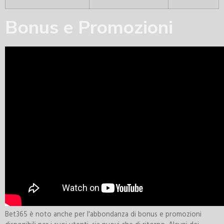
Bonus e Promozioni
Bet365 è noto anche per l'abbondanza di bonus e promozioni