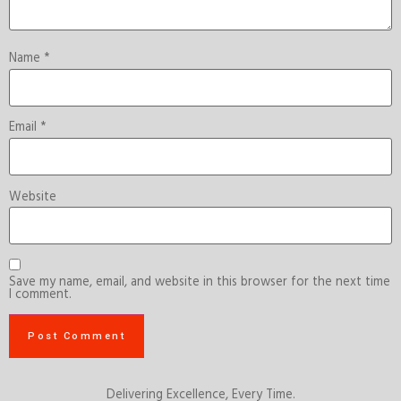
Name
*
Email
*
Website
Save my name, email, and website in this browser for the next time
I comment.
Delivering Excellence, Every Time.