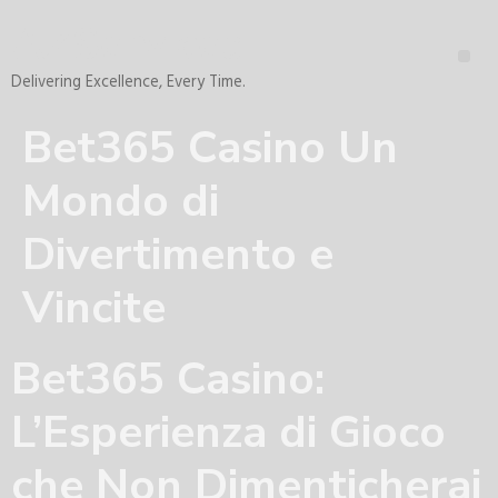
AZServices
Delivering Excellence, Every Time.
Bet365 Casino Un
Mondo di
Divertimento e
Vincite
Bet365 Casino:
L’Esperienza di Gioco
che Non Dimenticherai