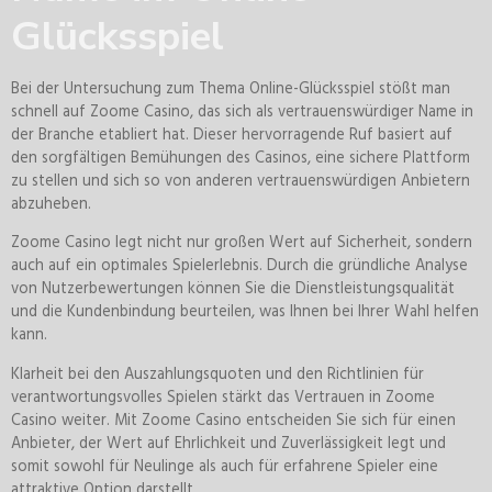
Glücksspiel
Bei der Untersuchung zum Thema Online-Glücksspiel stößt man
schnell auf Zoome Casino, das sich als vertrauenswürdiger Name in
der Branche etabliert hat. Dieser hervorragende Ruf basiert auf
den sorgfältigen Bemühungen des Casinos, eine sichere Plattform
zu stellen und sich so von anderen vertrauenswürdigen Anbietern
abzuheben.
Zoome Casino legt nicht nur großen Wert auf Sicherheit, sondern
auch auf ein optimales Spielerlebnis. Durch die gründliche Analyse
von Nutzerbewertungen können Sie die Dienstleistungsqualität
und die Kundenbindung beurteilen, was Ihnen bei Ihrer Wahl helfen
kann.
Klarheit bei den Auszahlungsquoten und den Richtlinien für
verantwortungsvolles Spielen stärkt das Vertrauen in Zoome
Casino weiter. Mit Zoome Casino entscheiden Sie sich für einen
Anbieter, der Wert auf Ehrlichkeit und Zuverlässigkeit legt und
somit sowohl für Neulinge als auch für erfahrene Spieler eine
attraktive Option darstellt.