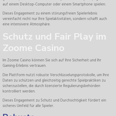
auf einem Desktop-Computer oder einem Smartphone spielen.
Dieses Engagement zu einem störungsfreien Spielerlebnis
vereinfacht nicht nur Ihre Spielaktivitäten, sondern schafft auch
eine intensivere Atmosphäre.
Schutz und Fair Play im
Zoome Casino
Im Zoome Casino können Sie sich auf Ihre Sicherheit und Ihr
Gaming-Erlebnis vertrauen.
Die Plattform nutzt robuste Verschlüsselungsprotokolle, um Ihre
Daten zu schützen und gleichzeitig gerechte Spielpraktiken zu
sicherzustellen, die durch lizenzierte Regulierungsbehörden
kontrolliert werden.
Dieses Engagement zu Schutz und Durchsichtigkeit fördert ein
sicheres Umfeld für alle Spieler.