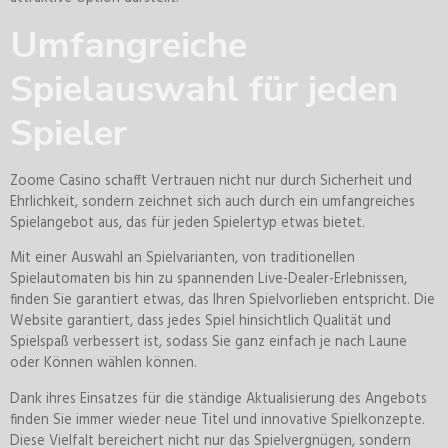
Umfangreiche
Spielauswahl für jeden
Spieler
Zoome Casino schafft Vertrauen nicht nur durch Sicherheit und
Ehrlichkeit, sondern zeichnet sich auch durch ein umfangreiches
Spielangebot aus, das für jeden Spielertyp etwas bietet.
Mit einer Auswahl an Spielvarianten, von traditionellen
Spielautomaten bis hin zu spannenden Live-Dealer-Erlebnissen,
finden Sie garantiert etwas, das Ihren Spielvorlieben entspricht. Die
Website garantiert, dass jedes Spiel hinsichtlich Qualität und
Spielspaß verbessert ist, sodass Sie ganz einfach je nach Laune
oder Können wählen können.
Dank ihres Einsatzes für die ständige Aktualisierung des Angebots
finden Sie immer wieder neue Titel und innovative Spielkonzepte.
Diese Vielfalt bereichert nicht nur das Spielvergnügen, sondern