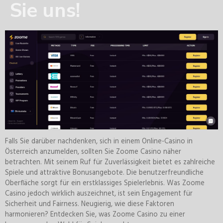
Sie uns!
Falls Sie darüber nachdenken, sich in einem Online-Casino in
Österreich anzumelden, sollten Sie Zoome Casino näher
betrachten. Mit seinem Ruf für Zuverlässigkeit bietet es zahlreiche
Spiele und attraktive Bonusangebote. Die benutzerfreundliche
Oberfläche sorgt für ein erstklassiges Spielerlebnis. Was Zoome
Casino jedoch wirklich auszeichnet, ist sein Engagement für
Sicherheit und Fairness. Neugierig, wie diese Faktoren
harmonieren? Entdecken Sie, was Zoome Casino zu einer