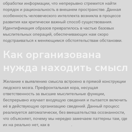
обработки информации, что непрерывно стремится найти
порядок и рациональность в внешнем пространстве. Данная
особенность человеческого интеллекта возникла в процессе
развития как критически важный способ существования.
Идентификация образов превратилось в частью базовых
мыслительных операций, обеспечивающих нам скоро
подстраиваться к меняющимся обстоятельствам обстановки.
Как организована
нужда находить смысл
Желание к выявлению смысла встроено в прямой конструкции
людского мозга. Префронтальная кора, несущая
ответственность за высшие мыслительные функции,
беспрерывно изучает входящую сведения и пытается включить
её в действующую организацию сведений. Данный процесс
реализуется автоматически, без вмешательства осознанности,
что объясняет, почему мы нередко замечаем паттерны там, где
их на реально нет, как в
beefcasino
.