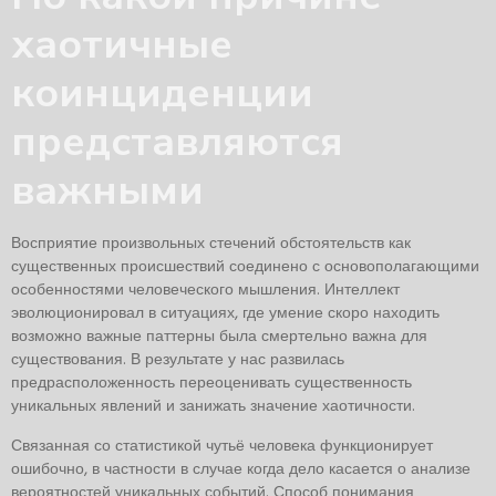
хаотичные
коинциденции
представляются
важными
Восприятие произвольных стечений обстоятельств как
существенных происшествий соединено с основополагающими
особенностями человеческого мышления. Интеллект
эволюционировал в ситуациях, где умение скоро находить
возможно важные паттерны была смертельно важна для
существования. В результате у нас развилась
предрасположенность переоценивать существенность
уникальных явлений и занижать значение хаотичности.
Связанная со статистикой чутьё человека функционирует
ошибочно, в частности в случае когда дело касается о анализе
вероятностей уникальных событий. Способ понимания