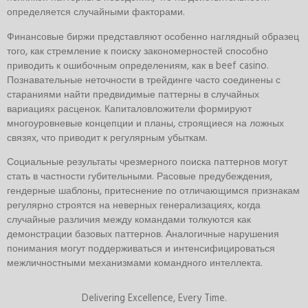
определяется случайными факторами.
Финансовые биржи представляют особенно наглядный образец
того, как стремление к поиску закономерностей способно
приводить к ошибочным определениям, как в beef casino.
Познавательные неточности в трейдинге часто соединены с
стараниями найти предвидимые паттерны в случайных
вариациях расценок. Капиталовложители формируют
многоуровневые концепции и планы, строящиеся на ложных
связях, что приводит к регулярным убыткам.
Социальные результаты чрезмерного поиска паттернов могут
стать в частности губительными. Расовые предубеждения,
гендерные шаблоны, притеснение по отличающимся признакам
регулярно строятся на неверных генерализациях, когда
случайные различия между командами толкуются как
демонстрации базовых паттернов. Аналогичные нарушения
понимания могут поддерживаться и интенсифицироваться
межличностными механизмами командного интеллекта.
Delivering Excellence, Every Time.