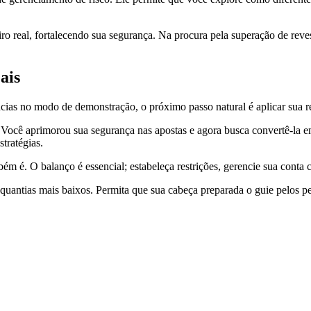
iro real, fortalecendo sua segurança. Na procura pela superação de reve
ais
ias no modo de demonstração, o próximo passo natural é aplicar sua re
Você aprimorou sua segurança nas apostas e agora busca convertê-la e
tratégias.
m é. O balanço é essencial; estabeleça restrições, gerencie sua conta 
uantias mais baixos. Permita que sua cabeça preparada o guie pelos pe