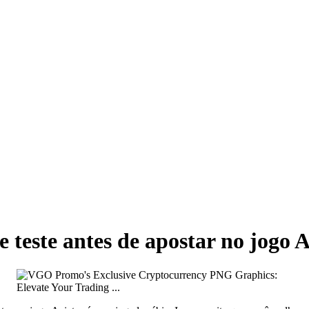
teste antes de apostar no jogo A