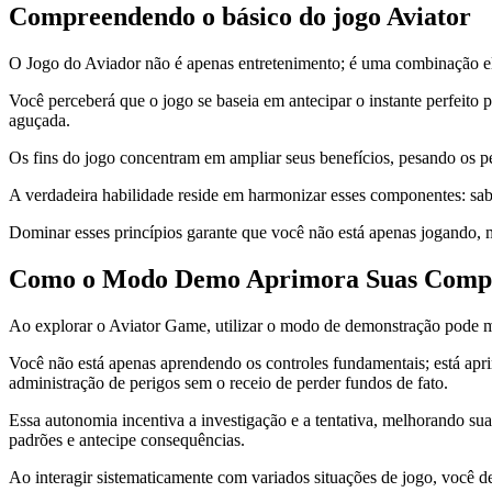
Compreendendo o básico do jogo Aviator
O Jogo do Aviador não é apenas entretenimento; é uma combinação ela
Você perceberá que o jogo se baseia em antecipar o instante perfeito 
aguçada.
Os fins do jogo concentram em ampliar seus benefícios, pesando os pe
A verdadeira habilidade reside em harmonizar esses componentes: sab
Dominar esses princípios garante que você não está apenas jogando, 
Como o Modo Demo Aprimora Suas Compet
Ao explorar o Aviator Game, utilizar o modo de demonstração pode me
Você não está apenas aprendendo os controles fundamentais; está a
administração de perigos sem o receio de perder fundos de fato.
Essa autonomia incentiva a investigação e a tentativa, melhorando sua
padrões e antecipe consequências.
Ao interagir sistematicamente com variados situações de jogo, você des