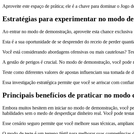
Aproveite este espaço de prática; ele é a chave para dominar o Jogo d
Estratégias para experimentar no modo d
Ao entrar no modo de demonstração, aproveite esta chance exclusiva 
Esta é a sua oportunidade de se desprender do receio de perder quant
Você está considerando abordagens ofensivas ou mais cautelosas? Tes
A gestão de perigos é crucial. No modo de demonstração, você pode r
Teste como diferentes valores de apostas influenciam sua tomada de d
Essa investigação estratégica permite que você se arriscar com confia
Principais benefícios de praticar no modo d
Embora muitos hesitem em iniciar no modo de demonstração, você perc
habilidades sem o medo de desperdiçar dinheiro real. Você pode testar
Esse cenário seguro permite que você melhore suas técnicas, ampliand
O modo de teste é um terreno fértil para melhorar suas competências 