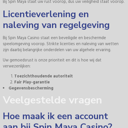
Bij Spin Maya staat uw rust voorop, dus uw veiligheid staat voorop.
Licentieverlening en
naleving van regelgeving
Bij Spin Maya Casino staat een beveiligde en beschermde
speelomgeving voorop. Strikte licenties en naleving van wetten
zijn daarbij belangrijke onderdelen van uw algehele ervaring.
Uw gemoedsrust is onze prioriteit en dit is hoe wij dat
verwezenlijken:
Toezichthoudende autoriteit
Fair Play-garantie
Gegevensbescherming
Veelgestelde vragen
Hoe maak ik een account
aan bij Spin Maya Casino?