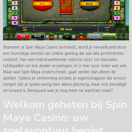
Wanneer je Spin Maya Casino betreedt, word je verwelkomd door
een levendige wereld van online gaming die aan alle preferenties
voldoet. Van een indrukwekkende selectie slots tot klassieke
tafelspellen en live dealer-ervaringen, er is hier voor ieder wat wils.
Maar wat Spin Maya onderscheidt, gaat verder dan alleen de
spellen. Tijdens je verkenning ontdek je eigenschappen die ervoor
zorgen dat je spelervaring niet alleen plezierig, maar ook beveiligd
en lonend is. Benieuwd wat je nog meer te wachten staat?
Welkom geheten bij Spin
Maya Casino: uw
spelavontuur begint