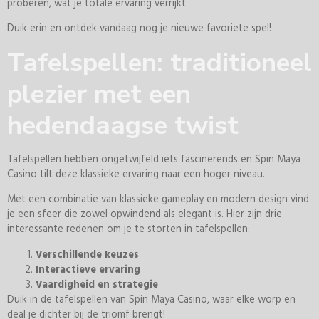
proberen, wat je totale ervaring verrijkt.
Duik erin en ontdek vandaag nog je nieuwe favoriete spel!
Tafelspellen: traditioneel
plezier met een
hedendaagse twist
Tafelspellen hebben ongetwijfeld iets fascinerends en Spin Maya
Casino tilt deze klassieke ervaring naar een hoger niveau.
Met een combinatie van klassieke gameplay en modern design vind
je een sfeer die zowel opwindend als elegant is. Hier zijn drie
interessante redenen om je te storten in tafelspellen:
Verschillende keuzes
Interactieve ervaring
Vaardigheid en strategie
Duik in de tafelspellen van Spin Maya Casino, waar elke worp en
deal je dichter bij de triomf brengt!