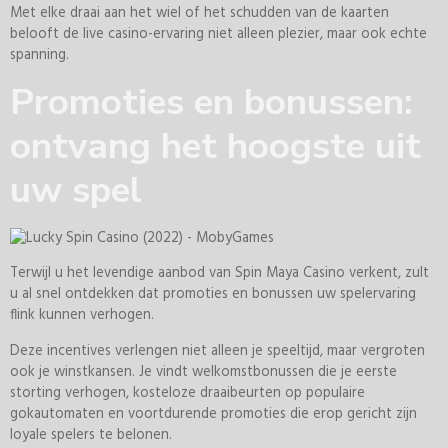
Met elke draai aan het wiel of het schudden van de kaarten
belooft de live casino-ervaring niet alleen plezier, maar ook echte
spanning.
Promoties en bonussen:
ontvang het hoogste uit
uw spel
Terwijl u het levendige aanbod van Spin Maya Casino verkent, zult
u al snel ontdekken dat promoties en bonussen uw spelervaring
flink kunnen verhogen.
Deze incentives verlengen niet alleen je speeltijd, maar vergroten
ook je winstkansen. Je vindt welkomstbonussen die je eerste
storting verhogen, kosteloze draaibeurten op populaire
gokautomaten en voortdurende promoties die erop gericht zijn
loyale spelers te belonen.