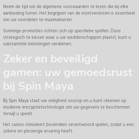
Neem de tijd om de algemene voorwaarden te lezen die bij elke
aanbieding horen. Het begrijpen van de inzetvereisten is essentieel
om uw voordelen te maximaliseren.
Sommige promoties richten zich op specifieke spellen. Door
strategisch te kiezen waar u uw weddenschappen plaatst, kunt u
substantiële beloningen verdienen.
Zeker en beveiligd
gamen: uw gemoedsrust
bij Spin Maya
Bij Spin Maya staat uw veiligheid voorop en u kunt rekenen op
moderne encryptietechnologie om uw gegevens te beschermen
terwijl u speelt.
Het casino stimuleert bovendien verantwoord spelen, zodat u een
zekere en plezierige ervaring heeft.