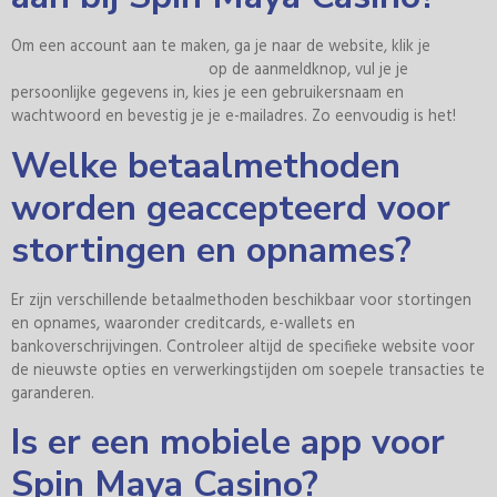
Om een account aan te maken, ga je naar de website, klik je
gamblingcommission.gov.uk
op de aanmeldknop, vul je je
persoonlijke gegevens in, kies je een gebruikersnaam en
wachtwoord en bevestig je je e-mailadres. Zo eenvoudig is het!
Welke betaalmethoden
worden geaccepteerd voor
stortingen en opnames?
Er zijn verschillende betaalmethoden beschikbaar voor stortingen
en opnames, waaronder creditcards, e-wallets en
bankoverschrijvingen. Controleer altijd de specifieke website voor
de nieuwste opties en verwerkingstijden om soepele transacties te
garanderen.
Is er een mobiele app voor
Spin Maya Casino?