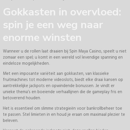
Gokkasten in overvloed:
spin je een weg naar
enorme winsten
Wanneer u de rollen laat draaien bij Spin Maya Casino, speelt u niet
zomaar een spel; u komt in een wereld vol levendige spanning en
eindeloze mogelijkheden.
Met een imposante variëteit aan gokkasten, van klassieke
fruitmachines tot moderne videoslots, biedt elke draai kansen op
aantrekkelijke jackpots en opwindende bonussen. Je vindt er
unieke thema’s en boeiende verhaallijnen die de gameplay fris en
betoverend houden.
Het is essentieel om slimme strategieën voor bankrollbeheer toe
te passen. Stel limieten in en houd je eraan om maximaal plezier te
beleven.