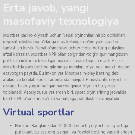
Erta javob, yangi
masofaviy texnologiya
Mostbet casino o‘ynash uchun Nepal o‘yinchilari hisob ochishlari,
depozit qilishlari va o‘zlariga mos keladigan o‘yin yoki sportni
tanlashlari kerak. Nepal o‘yinchilari uchun mobil betting qulayligini
afzal ko‘rsalar, Mostbet NPR bilan to‘g‘ridan-to‘g‘ri qurilmangizdan
pul tikish imkonini beradigan maxsus ilovani taqdim etadi. Ha, siz
Mostbetda jonli betting qilishingiz mumkin, o‘yin yoki match davom
etayotgan paytda. Bu imkoniyat Mostbet in-play betting deb
ataladi va ko‘plab sport tadbirlarida mavjud. Hindistonlik o‘yinchilar
orasida talab yuqori bo‘lgan barcha qimor o‘yinlari bu yerda
to‘planadi. Asosiy xususiyatlardan biri, sport o‘yinlarining jadvalida
barcha IPL o‘yinlarini ko‘rish va natijaga pul tikish imkoniyatidir.
Virtual sportlar
Har kuni Bangladeşdan 10 000 dan ortiq o‘yinchi ot sportiga
pul tikadi, bu esa eng qiziqarli va foydali betting variantlaridan