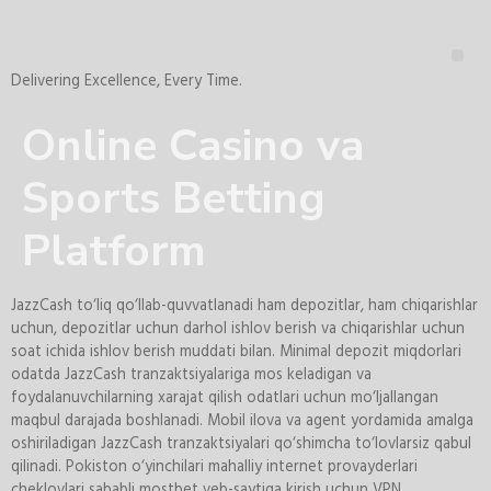
AZServices
Delivering Excellence, Every Time.
Online Casino va
Sports Betting
Platform
JazzCash to‘liq qo‘llab-quvvatlanadi ham depozitlar, ham chiqarishlar
uchun, depozitlar uchun darhol ishlov berish va chiqarishlar uchun
soat ichida ishlov berish muddati bilan. Minimal depozit miqdorlari
odatda JazzCash tranzaktsiyalariga mos keladigan va
foydalanuvchilarning xarajat qilish odatlari uchun mo‘ljallangan
maqbul darajada boshlanadi. Mobil ilova va agent yordamida amalga
oshiriladigan JazzCash tranzaktsiyalari qo‘shimcha to‘lovlarsiz qabul
qilinadi. Pokiston o‘yinchilari mahalliy internet provayderlari
cheklovlari sababli mostbet veb-saytiga kirish uchun VPN