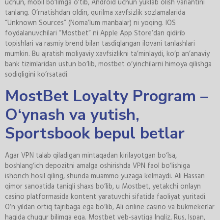
uchun, mobil bo‘limga o‘tib, Android uchun yuklab olish variantini
tanlang. O‘rnatishdan oldin, qurilma xavfsizlik sozlamalarida
“Unknown Sources” (Noma’lum manbalar) ni yoqing. IOS
foydalanuvchilari “Mostbet” ni Apple App Store’dan qidirib
topishlari va rasmiy brend bilan tasdiqlangan ilovani tanlashlari
mumkin. Bu ajratish moliyaviy xavfsizlikni ta’minlaydi, ko‘p an’anaviy
bank tizimlaridan ustun bo‘lib, mostbet o‘yinchilarni himoya qilishga
sodiqligini ko‘rsatadi.
MostBet Loyalty Program –
O‘ynash va yutish,
Sportsbook bepul betlar
Agar VPN talab qiladigan mintaqadan kirilayotgan bo‘lsa,
boshlang‘ich depozitni amalga oshirishda VPN faol bo‘lishiga
ishonch hosil qiling, shunda muammo yuzaga kelmaydi. Ali Hassan
qimor sanoatida taniqli shaxs bo‘lib, u Mostbet, yetakchi onlayn
casino platformasida kontent yaratuvchi sifatida faoliyat yuritadi.
O‘n yildan ortiq tajribaga ega bo‘lib, Ali online casino va bukmekerlar
haqida chuqur bilimga ega. Mostbet veb-saytiga Ingliz, Rus, Ispan,