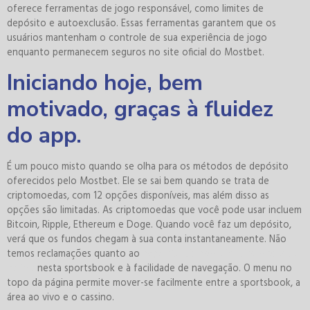
oferece ferramentas de jogo responsável, como limites de
depósito e autoexclusão. Essas ferramentas garantem que os
usuários mantenham o controle de sua experiência de jogo
enquanto permanecem seguros no site oficial do Mostbet.
Iniciando hoje, bem
motivado, graças à fluidez
do app.
É um pouco misto quando se olha para os métodos de depósito
oferecidos pelo Mostbet. Ele se sai bem quando se trata de
criptomoedas, com 12 opções disponíveis, mas além disso as
opções são limitadas. As criptomoedas que você pode usar incluem
Bitcoin, Ripple, Ethereum e Doge. Quando você faz um depósito,
verá que os fundos chegam à sua conta instantaneamente. Não
temos reclamações quanto ao
caça-níqueis com dinheiro mostbet
casino
nesta sportsbook e à facilidade de navegação. O menu no
topo da página permite mover-se facilmente entre a sportsbook, a
área ao vivo e o cassino.