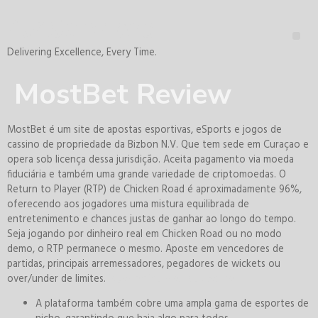
AZServices
Delivering Excellence, Every Time.
MostBet Review
MostBet é um site de apostas esportivas, eSports e jogos de
cassino de propriedade da Bizbon N.V. Que tem sede em Curaçao e
opera sob licença dessa jurisdição. Aceita pagamento via moeda
fiduciária e também uma grande variedade de criptomoedas. O
Return to Player (RTP) de Chicken Road é aproximadamente 96%,
oferecendo aos jogadores uma mistura equilibrada de
entretenimento e chances justas de ganhar ao longo do tempo.
Seja jogando por dinheiro real em Chicken Road ou no modo
demo, o RTP permanece o mesmo. Aposte em vencedores de
partidas, principais arremessadores, pegadores de wickets ou
over/under de limites.
jogar online mostbet casino
A plataforma também cobre uma ampla gama de esportes de