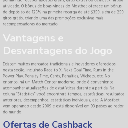
permitindo receber apostas grátis, giros extras ou cashback na sua
atividade. O bônus de boas-vindas do Mostbet oferece um bônus
de depósito de 125% na primeira recarga de até $350, além de 250
giros grátis, criando uma das promoções exclusivas mais
recompensadoras do mercado.
Vantagens e
Desvantagens do Jogo
Existem muitos mercados tradicionais e inovadores oferecidos
nesta seção, incluindo Race to X, Next Goal Time, Runs in the
Power Play, Penalty Time, Cards, Penalties, Wickets, etc. No
entanto, há um Match Center moderno, onde é conveniente
acompanhar atualizações de estatísticas durante a partida. Na
coluna “Statistics” você encontrará tempos, estatísticas, resultados
anteriores, desempenhos, estatísticas individuais, etc. A Mostbet
vem operando desde 2009 e está disponível em 93 países ao redor
do mundo.
Ofertas de Cashback