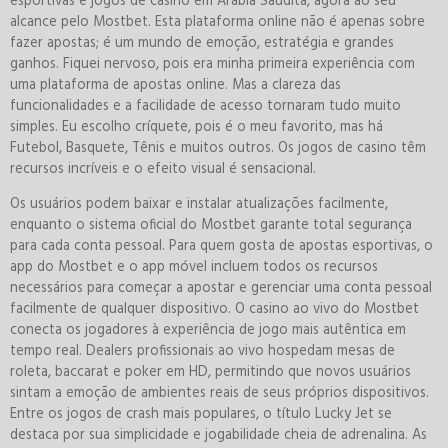
esportivas e jogos de casino em Arábia Saudita, agora ao seu
alcance pelo Mostbet. Esta plataforma online não é apenas sobre
fazer apostas; é um mundo de emoção, estratégia e grandes
ganhos. Fiquei nervoso, pois era minha primeira experiência com
uma plataforma de apostas online. Mas a clareza das
funcionalidades e a facilidade de acesso tornaram tudo muito
simples. Eu escolho críquete, pois é o meu favorito, mas há
Futebol, Basquete, Tênis e muitos outros. Os jogos de casino têm
recursos incríveis e o efeito visual é sensacional.
Os usuários podem baixar e instalar atualizações facilmente,
enquanto o sistema oficial do Mostbet garante total segurança
para cada conta pessoal. Para quem gosta de apostas esportivas, o
app do Mostbet e o app móvel incluem todos os recursos
necessários para começar a apostar e gerenciar uma conta pessoal
facilmente de qualquer dispositivo. O casino ao vivo do Mostbet
conecta os jogadores à experiência de jogo mais autêntica em
tempo real. Dealers profissionais ao vivo hospedam mesas de
roleta, baccarat e poker em HD, permitindo que novos usuários
sintam a emoção de ambientes reais de seus próprios dispositivos.
Entre os jogos de crash mais populares, o título Lucky Jet se
destaca por sua simplicidade e jogabilidade cheia de adrenalina. As