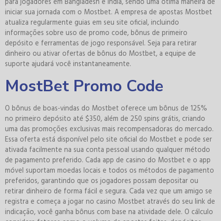
para jogadores em Bangladesh e Índia, sendo uma ótima maneira de
iniciar sua jornada com o Mostbet. A empresa de apostas Mostbet
atualiza regularmente guias em seu site oficial, incluindo
informações sobre uso de promo code, bônus de primeiro
depósito e ferramentas de jogo responsável. Seja para retirar
dinheiro ou ativar ofertas de bônus do Mostbet, a equipe de
suporte ajudará você instantaneamente.
MostBet Promo Code
O bônus de boas-vindas do Mostbet oferece um bônus de 125%
no primeiro depósito até $350, além de 250 spins grátis, criando
uma das promoções exclusivas mais recompensadoras do mercado.
Essa oferta está disponível pelo site oficial do Mostbet e pode ser
ativada facilmente na sua conta pessoal usando qualquer método
de pagamento preferido. Cada app de casino do Mostbet e o app
móvel suportam moedas locais e todos os métodos de pagamento
preferidos, garantindo que os jogadores possam depositar ou
retirar dinheiro de forma fácil e segura. Cada vez que um amigo se
registra e começa a jogar no casino Mostbet através do seu link de
indicação, você ganha bônus com base na atividade dele. O cálculo