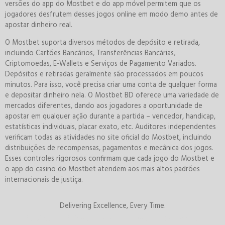
versões do app do Mostbet e do app móvel permitem que os
jogadores desfrutem desses jogos online em modo demo antes de
apostar dinheiro real.
O Mostbet suporta diversos métodos de depósito e retirada,
incluindo Cartões Bancários, Transferências Bancárias,
Criptomoedas, E-Wallets e Serviços de Pagamento Variados.
Depósitos e retiradas geralmente são processados em poucos
minutos. Para isso, você precisa criar uma conta de qualquer forma
e depositar dinheiro nela. O Mostbet BD oferece uma variedade de
mercados diferentes, dando aos jogadores a oportunidade de
apostar em qualquer ação durante a partida – vencedor, handicap,
estatísticas individuais, placar exato, etc. Auditores independentes
verificam todas as atividades no site oficial do Mostbet, incluindo
distribuições de recompensas, pagamentos e mecânica dos jogos.
Esses controles rigorosos confirmam que cada jogo do Mostbet e
o app do casino do Mostbet atendem aos mais altos padrões
internacionais de justiça.
Delivering Excellence, Every Time.
Services
Shipment Form
Home
Contact Us