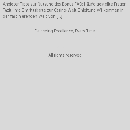
Anbieter Tipps zur Nutzung des Bonus FAQ: Häufig gestellte Fragen
Fazit: Ihre Eintrittskarte zur Casino-Welt Einleitung Willkommen in
der faszinierenden Welt von […]
Delivering Excellence, Every Time.
Services
Shipment Form
Home
Contact Us
About Us
All rights reserved