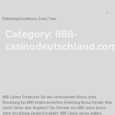
AZServices
Delivering Excellence, Every Time.
Category:
888-
casinodeutschland.co
888 Casino Gratis Bonus
ohne Einzahlung – So
starten Sie durch!
888 Casino: Entdecken Sie den verlockenden Bonus ohne
Einzahlung bei 888! Inhaltsverzeichnis Einleitung Bonus Details: Was
steckt hinter dem Angebot? Die Vorteile von 888 casino bonus
ohne einzahlung Vergleichstabelle: 888 Casino versus andere